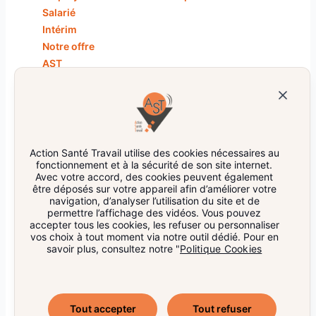
Salarié
Intérim
Notre offre
AST
Nos centres
Restez informés !
Action Santé Travail utilise des cookies nécessaires au
fonctionnement et à la sécurité de son site internet.
Avec votre accord, des cookies peuvent également
être déposés sur votre appareil afin d’améliorer votre
navigation, d’analyser l’utilisation du site et de
J’accepte de recevoir la newsletter et j’ai pris
permettre l’affichage des vidéos. Vous pouvez
connaissance de la
politique de protection des données
.
accepter tous les cookies, les refuser ou personnaliser
vos choix à tout moment via notre outil dédié. Pour en
savoir plus, consultez notre "
Politique Cookies
Nous suivre
Tout accepter
Tout refuser