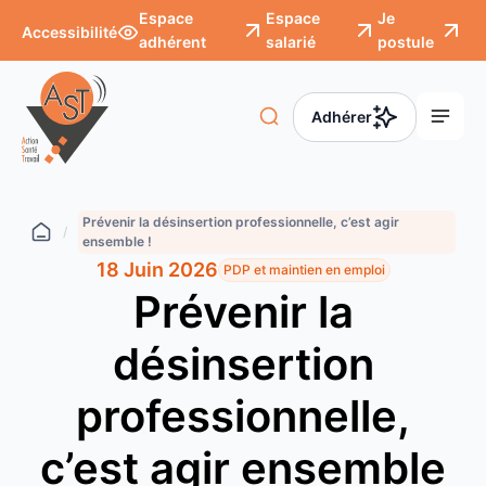
Panneau de gestion des cookies
Espace
Espace
Je
Accessibilité
adhérent
salarié
postule
Adhérer
Aller
au
Prévenir la désinsertion professionnelle, c’est agir
/
ensemble !
contenu
18 Juin 2026
PDP et maintien en emploi
Prévenir la
désinsertion
professionnelle,
c’est agir ensemble