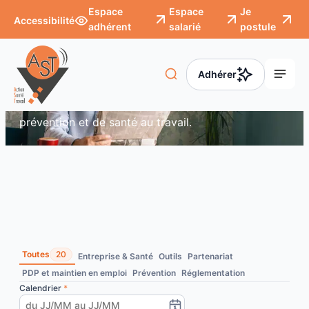
Panneau de gestion des cookies
Espace
Espace
Je
Accessibilité
adhérent
salarié
postule
/
Actualités
Actualités
Adhérer
À la rencontre de nos actualités de terrain :
découvrez les actions de votre service de
prévention et de santé au travail.
Toutes
20
Entreprise & Santé
Outils
Partenariat
PDP et maintien en emploi
Prévention
Réglementation
Calendrier
*